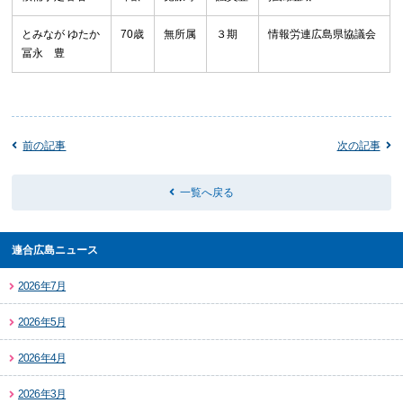
とみなが ゆたか
70歳
無所属
３期
情報労連広島県協議会
冨永 豊
前の記事
次の記事
一覧へ戻る
連合広島ニュース
2026年7月
2026年5月
2026年4月
2026年3月