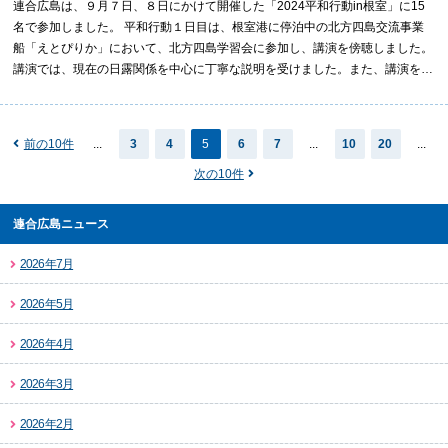
連合広島は、９月７日、８日にかけて開催した「2024平和行動in根室」に15
名で参加しました。 平和行動１日目は、根室港に停泊中の北方四島交流事業
船「えとぴりか」において、北方四島学習会に参加し、講演を傍聴しました。
講演では、現在の日露関係を中心に丁寧な説明を受けました。また、講演を…
前の10件
...
3
4
5
6
7
...
10
20
...
次の10件
連合広島ニュース
2026年7月
2026年5月
2026年4月
2026年3月
2026年2月