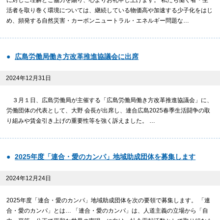
に対しご理解とご協力を賜り、心よりお礼申し上げます。 私たち働く者・生
活者を取り巻く環境については、継続している物価高や加速する少子化をはじ
め、頻発する自然災害・カーボンニュートラル・エネルギー問題な…
広島労働局働き方改革推進協議会に出席
2024年12月31日
３月１日、広島労働局が主催する「広島労働局働き方改革推進協議会」に、
労働団体の代表として、大野 会長が出席し、連合広島2025春季生活闘争の取
り組みや賃金引き上げの重要性等を強く訴えました。 …
2025年度「連合・愛のカンパ」地域助成団体を募集します
2024年12月24日
2025年度「連合・愛のカンパ」地域助成団体を次の要領で募集します。 「連
合・愛のカンパ」とは… 「連合・愛のカンパ」は、人道主義の立場から「自