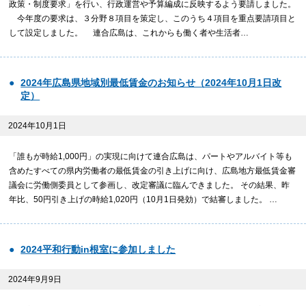
政策・制度要求」を行い、行政運営や予算編成に反映するよう要請しました。
今年度の要求は、３分野８項目を策定し、このうち４項目を重点要請項目と
して設定しました。 連合広島は、これからも働く者や生活者…
2024年広島県地域別最低賃金のお知らせ（2024年10月1日改
定）
2024年10月1日
「誰もが時給1,000円」の実現に向けて連合広島は、パートやアルバイト等も
含めたすべての県内労働者の最低賃金の引き上げに向け、広島地方最低賃金審
議会に労働側委員として参画し、改定審議に臨んできました。 その結果、昨
年比、50円引き上げの時給1,020円（10月1日発効）で結審しました。 …
2024平和行動in根室に参加しました
2024年9月9日